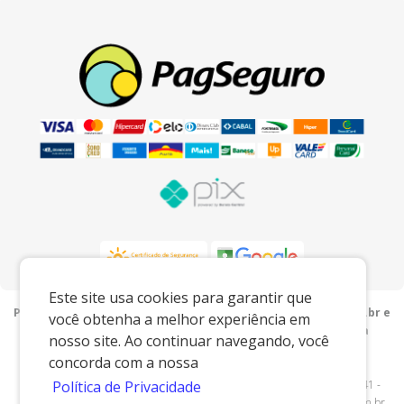
Este site usa cookies para garantir que
Preços e condições exclusivos para o www.porcelanaslu.com.br e
você obtenha a melhor experiência em
para o televendas, podendo sofrer alterações sem prévia
nosso site. Ao continuar navegando, você
notiﬁcação.
concorda com a nossa
Lu Porcelanas e Presentes
|
05.749.201/0001-00
|
www.porcelanaslu.com.br
| AV ANTONIO SERAFIM PETEAN - 2941 -
Política de Privacidade
Cascalho - Pedreira/SP - 13920000 - E-mail:
comercial@porcelanaslu.com.br