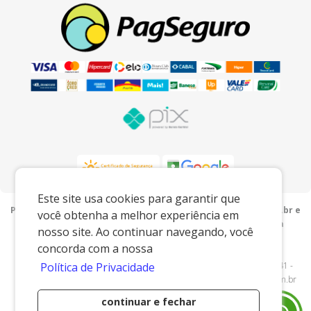
Este site usa cookies para garantir que
Preços e condições exclusivos para o www.porcelanaslu.com.br e
você obtenha a melhor experiência em
para o televendas, podendo sofrer alterações sem prévia
nosso site. Ao continuar navegando, você
notiﬁcação.
concorda com a nossa
Lu Porcelanas e Presentes
|
05.749.201/0001-00
|
www.porcelanaslu.com.br
| AV ANTONIO SERAFIM PETEAN - 2941 -
Política de Privacidade
Cascalho - Pedreira/SP - 13920000 - E-mail:
comercial@porcelanaslu.com.br
continuar e fechar
Desenvolvido por