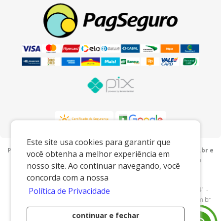
Este site usa cookies para garantir que
Preços e condições exclusivos para o www.porcelanaslu.com.br e
você obtenha a melhor experiência em
para o televendas, podendo sofrer alterações sem prévia
nosso site. Ao continuar navegando, você
notiﬁcação.
concorda com a nossa
Lu Porcelanas e Presentes
|
05.749.201/0001-00
|
Política de Privacidade
www.porcelanaslu.com.br
| AV ANTONIO SERAFIM PETEAN - 2941 -
Cascalho - Pedreira/SP - 13920000 - E-mail:
comercial@porcelanaslu.com.br
continuar e fechar
Desenvolvido por